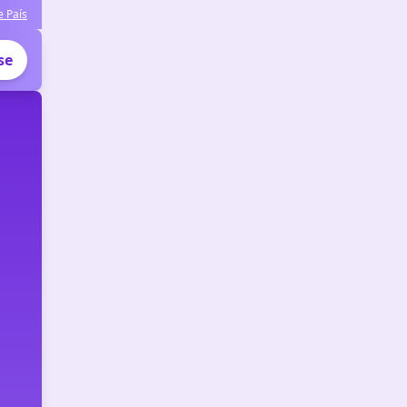
e País
se