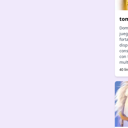
tom
Domi
jueg
fort
disp
cons
con 
mult
40 lí