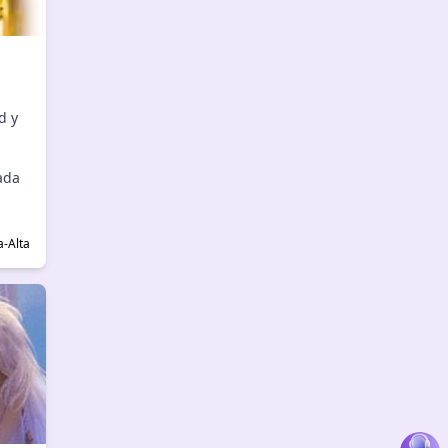
d y
ada
a-Alta