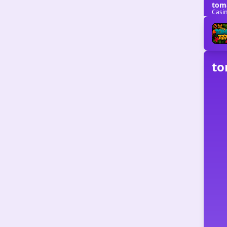
tom
Casin
to