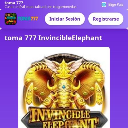
toma 777
🌐
Elige País
Casino móvil especializado en tragamonedas
Iniciar Sesión
Registrarse
toma 777 InvincibleElephant