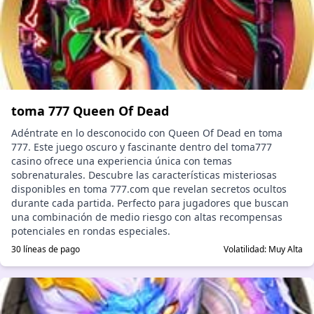
toma 777 Queen Of Dead
Adéntrate en lo desconocido con Queen Of Dead en toma
777. Este juego oscuro y fascinante dentro del toma777
casino ofrece una experiencia única con temas
sobrenaturales. Descubre las características misteriosas
disponibles en toma 777.com que revelan secretos ocultos
durante cada partida. Perfecto para jugadores que buscan
una combinación de medio riesgo con altas recompensas
potenciales en rondas especiales.
30 líneas de pago
Volatilidad: Muy Alta