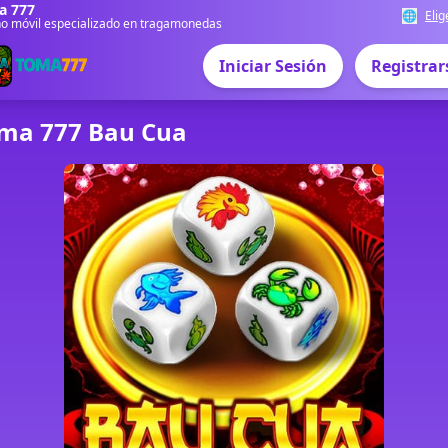
a 777
🌐
Elig
o móvil especializado en tragamonedas
Iniciar Sesión
Registrar
ma 777 Bau Cua