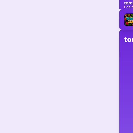
tom
Casin
to