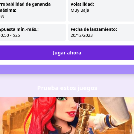
Probabilidad de ganancia
Volatilidad:
máxima:
Muy Baja
8%
Apuesta mín.-máx.:
Fecha de lanzamiento:
$0.50 - $25
20/12/2023
Jugar ahora
Prueba estos juegos