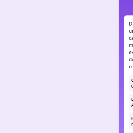
D
u
c
m
e
d
c